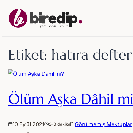
İçeriğe
geç
Etiket:
hatıra defter
Ölüm Aşka Dâhil mi
10 Eylül 2021
Görülmemiş Mektuplar
2–3 dakika