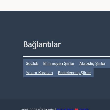
Bağlantılar
Sözlük
Bilinmeyen Şiirler
Akrostiş Şiirler
Yazım Kuralları
Bestelenmiş Şiirler
2001-2025 Ⓒ Biredip |
Kişisel Blog
Sözlük