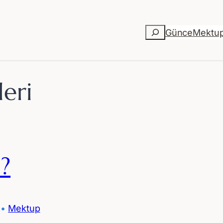
Ara
Günce
Mektu
leri
?
 • 
Mektup