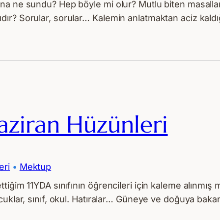
na ne sundu? Hep böyle mi olur? Mutlu biten masallar
ır? Sorular, sorular… Kalemin anlatmaktan aciz kaldığ
aziran Hüzünleri
eri
 • 
Mektup
im 11YDA sınıfının öğrencileri için kaleme alınmış mektu
uklar, sınıf, okul. Hatıralar… Güneye ve doğuya bakan b