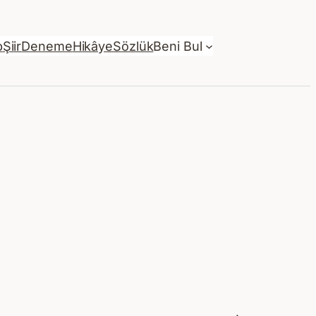
p
Şiir
Deneme
Hikâye
Sözlük
Beni Bul