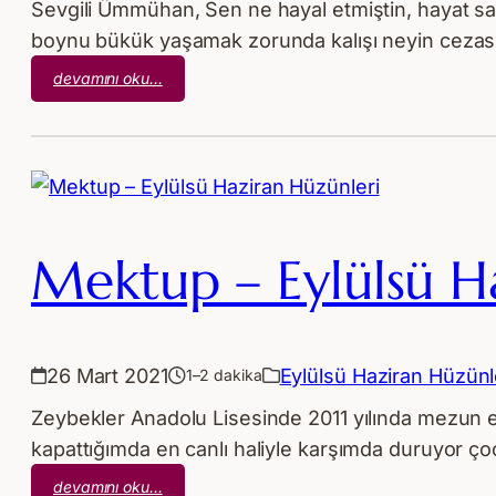
Sevgili Ümmühan, Sen ne hayal etmiştin, hayat sa
boynu bükük yaşamak zorunda kalışı neyin cezasıd
:
devamını oku…
Ölüm
Aşka
Dâhil
mi?
Mektup – Eylülsü H
26 Mart 2021
Eylülsü Haziran Hüzünl
1–2 dakika
Zeybekler Anadolu Lisesinde 2011 yılında mezun ettiğ
kapattığımda en canlı haliyle karşımda duruyor çoc
:
devamını oku…